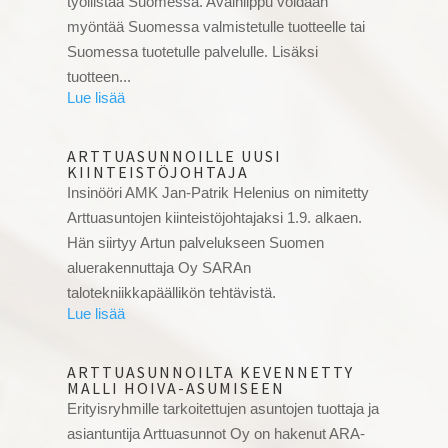
työllistää Suomessa. Avainlippu voidaan
myöntää Suomessa valmistetulle tuotteelle tai
Suomessa tuotetulle palvelulle. Lisäksi
tuotteen...
ARTTUASUNNOILLE UUSI
KIINTEISTÖJOHTAJA
Insinööri AMK Jan-Patrik Helenius on nimitetty
Arttuasuntojen kiinteistöjohtajaksi 1.9. alkaen.
Hän siirtyy Artun palvelukseen Suomen
aluerakennuttaja Oy SARAn
talotekniikkapäällikön tehtävistä.
ARTTUASUNNOILTA KEVENNETTY
MALLI HOIVA-ASUMISEEN
Erityisryhmille tarkoitettujen asuntojen tuottaja ja
asiantuntija Arttuasunnot Oy on hakenut ARA-