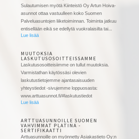
Sulautumisen myötä Kiinteistö Oy Artun Hoiva-
asunnot ottaa vastuulleen koko Suomen
Palveluasuntojen liiketoiminnan. Toiminta jatkuu
entisellään eikä se edellytä vuokralaisilta tai...
MUUTOKSIA
LASKUTUSOSOITTEISSAMME
Laskutusosoitteisiimme on tullut muutoksia.
Varmistathan käytössäsi olevien
laskutustietojemme ajantasaisuuden
yhteystiedot -sivujemme loppuosasta:
www.arttuasunnot.fi/#laskutustiedot
ARTTUASUNNOILLE SUOMEN
VAHVIMMAT PLATINA -
SERTIFIKAATTI
Arttuasunnoille on myönnetty Asiakastieto Oy:n