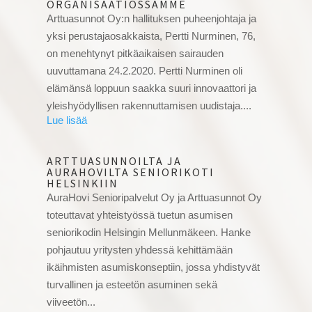
ORGANISAATIOSSAMME
Arttuasunnot Oy:n hallituksen puheenjohtaja ja
yksi perustajaosakkaista, Pertti Nurminen, 76,
on menehtynyt pitkäaikaisen sairauden
uuvuttamana 24.2.2020. Pertti Nurminen oli
elämänsä loppuun saakka suuri innovaattori ja
yleishyödyllisen rakennuttamisen uudistaja....
ARTTUASUNNOILTA JA
AURAHOVILTA SENIORIKOTI
HELSINKIIN
AuraHovi Senioripalvelut Oy ja Arttuasunnot Oy
toteuttavat yhteistyössä tuetun asumisen
seniorikodin Helsingin Mellunmäkeen. Hanke
pohjautuu yritysten yhdessä kehittämään
ikäihmisten asumiskonseptiin, jossa yhdistyvät
turvallinen ja esteetön asuminen sekä
viiveetön...