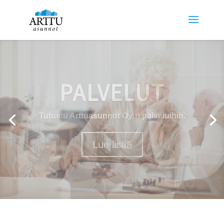
KOHTEEMME
Löydät kaikki kohteemme kätevästi kartalta.
Tutustu