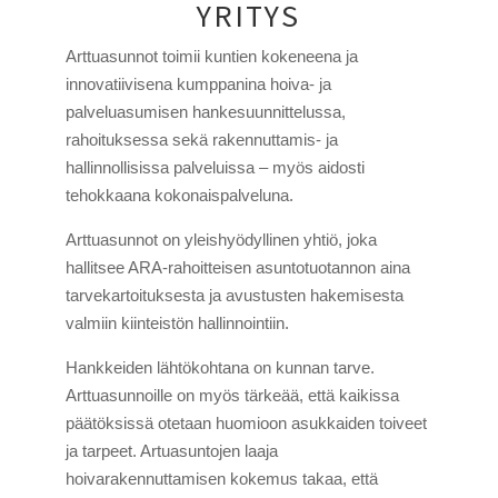
YRITYS
Arttuasunnot toimii kuntien kokeneena ja
innovatiivisena kumppanina hoiva- ja
palveluasumisen hankesuunnittelussa,
rahoituksessa sekä rakennuttamis- ja
hallinnollisissa palveluissa – myös aidosti
tehokkaana kokonaispalveluna.
Arttuasunnot on yleishyödyllinen yhtiö, joka
hallitsee ARA-rahoitteisen asuntotuotannon aina
tarvekartoituksesta ja avustusten hakemisesta
valmiin kiinteistön hallinnointiin.
Hankkeiden lähtökohtana on kunnan tarve.
Arttuasunnoille on myös tärkeää, että kaikissa
päätöksissä otetaan huomioon asukkaiden toiveet
ja tarpeet. Artuasuntojen laaja
hoivarakennuttamisen kokemus takaa, että